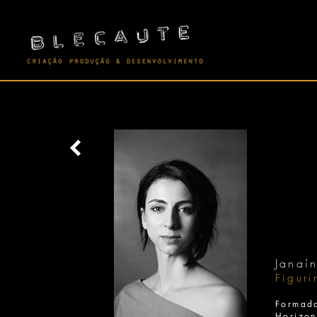
Janaí
Figuri
Formad
Horizo